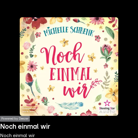
the
h page
 main
nt
the
ibility
ment
Powered by Deezer
Noch einmal wir
Noch einmal wir