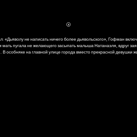
Abonnieren
Mehr
Details
: «Дьяволу не написать ничего более дьявольского», Гофман включи
В особняке на главной улице города вместо прекрасной девушки жи
ся таинственная история с привидением и злодейским убийством… Р