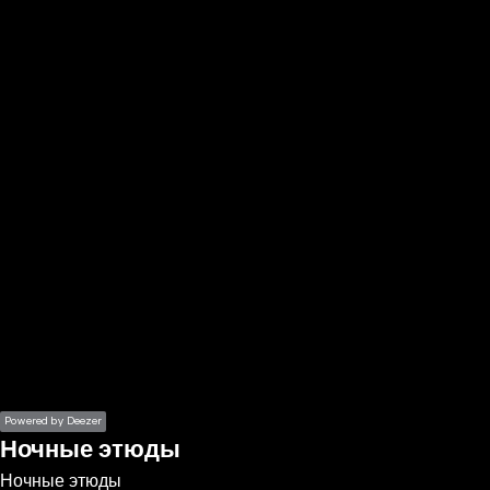
the
h page
 main
nt
the
ibility
ment
Powered by Deezer
Ночные этюды
Ночные этюды