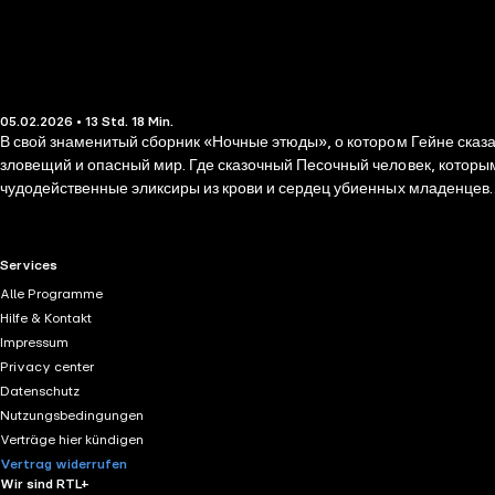
05.02.2026 • 13 Std. 18 Min.
В свой знаменитый сборник «Ночные этюды», о котором Гейне сказал
зловещий и опасный мир. Где сказочный Песочный человек, которым мать пугала не желающего засыпать малыша Натанаэля, вдруг заявляется к нему домой… Черный злодей изготавливает
чудодейственные эликсиры из крови и сердец убиенных младенцев… 
помощи чар магнетизма… А в старинном родовом замке разыгрывает
разум и безумие, реальность и фантазии.
RTL+ useful links.
Services
Alle Programme
Hilfe & Kontakt
Impressum
Privacy center
Datenschutz
Nutzungsbedingungen
Verträge hier kündigen
Vertrag widerrufen
Wir sind RTL+