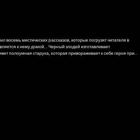
л восемь мистических рассказов, которые погрузят читателя в
вет полоумная старуха, которая привораживает к себе героя при
ассказы Гофмана – это арена, на которой борются свет и тьма,