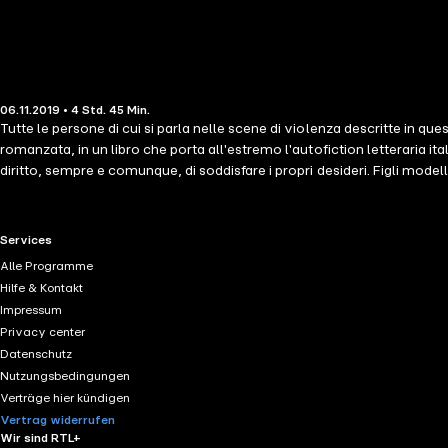
06.11.2019 • 4 Std. 45 Min.
Tutte le persone di cui si parla nelle scene di violenza descritte in 
romanzata, in un libro che porta all'estremo l'autofiction letteraria i
diritto, sempre e comunque, di soddisfare i propri desideri. Figli modell
vittime indifese, quasi sempre scelte a caso. Risse, aggressioni, pes
ritorto con cuciture doppie all'inglese), sacre per loro come le vacche 
un incidente rischia di compromettere per sempre: l'auto esce di strada t
RTL+ useful links.
Services
- anni di vita condivisa - non bastano a farli restare uniti in una situaz
Alle Programme
insieme da sorrisi di facciata. Anatomia di una generazione di psycopar
Hilfe & Kontakt
la meglio gioventù e i suoi peggiori istinti. La scrittura è netta, feroce
Impressum
Privacy center
Datenschutz
Nutzungsbedingungen
Verträge hier kündigen
Vertrag widerrufen
Wir sind RTL+