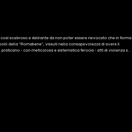
o così scabroso e delirante da non poter essere rievocato che in forma
mpolli della "Romabene", vissuti nella consapevolezza di avere il
i: praticano - con meticolosa e sistematica ferocia - atti di violenza su
e camicie su misura (bianche o celesti, button down, cotone egiziano
 che pare indissolubile ma che un'estate, ubriachi dopo la discoteca,
Anni di feste, discoteche, stadio, trasferte, cori, risse e braccia tese
abbia di ragazzi intrappolati nel silenzio di famiglie benestanti, tenute
ntare la violenza a viso aperto e di mostrare il rovescio delle cose: