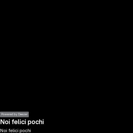
the
h page
 main
nt
the
ibility
ment
Powered by Deezer
Noi felici pochi
Noi felici pochi