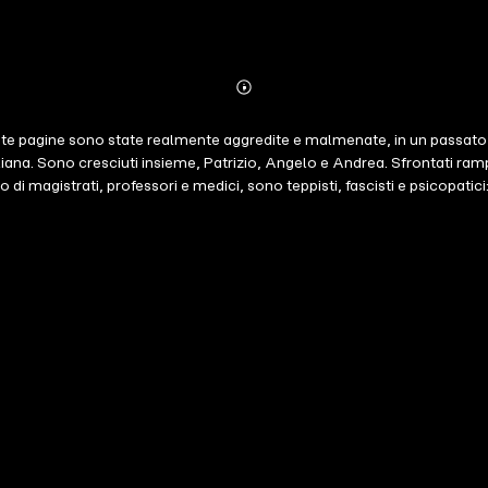
Abonnieren
Mehr
Details
queste pagine sono state realmente aggredite e malmenate, in un passat
taliana. Sono cresciuti insieme, Patrizio, Angelo e Andrea. Sfrontati ra
o di magistrati, professori e medici, sono teppisti, fascisti e psicopatic
taggi. Sangue. Sangue su zigomi, mani e asfalto. Immacolate soltanto l
per gli indiani. Ragazzi legati da un vincolo d'amicizia e di complicità
ra il Circeo e l'Argentario, restando in bilico aggrappata a una roccia. 
ione che si aggrava col passare dei minuti. Pagine travolgenti. L'urlo di r
iolini. Una narrazione potente e maleducata che ha il coraggio di affro
, pulita, martellante. contributori LE Dario Sansalone