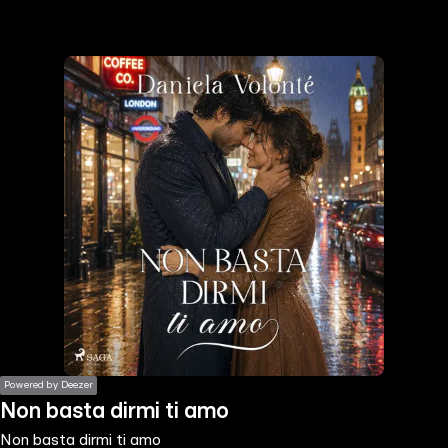
the
h page
 main
nt
the
ibility
ment
Powered by Deezer
Non basta dirmi ti amo
Non basta dirmi ti amo