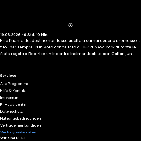
Abonnieren
Mehr
19.06.2026 • 9 Std. 10 Min.
Details
E se l'uomo del destino non fosse quello a cui hai appena promesso il
tuo "per sempre"?Un volo cancellato al JFK di New York durante le
feste regala a Beatrice un incontro indimenticabile con Callan, un
affascinante sconosciuto inglese. Ma al rientro in Italia la realtà la
reclama: il fidanzato storico Matthias le fa un'improvvisa proposta di
matrimonio, trascinandola nei soffocanti preparativi di una vita già
RTL+ useful links.
Services
scritta.Proprio quando l'anello al dito comincia a pesarle troppo, un
Alle Programme
invito inaspettato di Callan in Toscana riapre la partita. Divisa tra la
Hilfe & Kontakt
sicurezza di un amore comodo ma spento e il brivido di un futuro
Impressum
imprevisto, Beatrice dovrà scegliere se restare al sicuro o rischiare
Privacy center
tutto per ritrovare se stessa.
Datenschutz
Nutzungsbedingungen
Verträge hier kündigen
Vertrag widerrufen
Wir sind RTL+