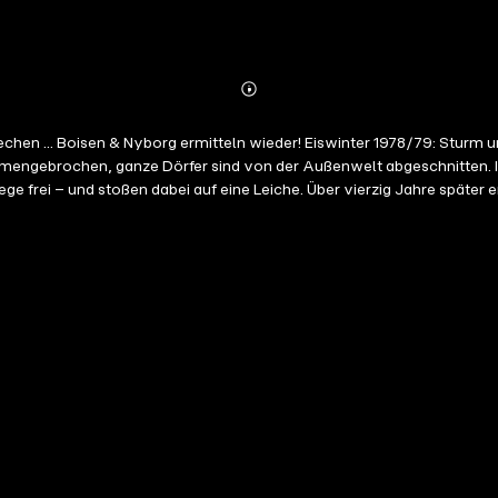
Abonnieren
Mehr
Details
 1978/79: Sturm und extreme Schneefälle versetzen Schleswig-Holstein in den
ammengebrochen, ganze Dörfer sind von der Außenwelt abgeschnitten.
e frei – und stoßen dabei auf eine Leiche. Über vierzig Jahre später
aar ermordet aufgefunden. Blutüberströmt und an einen Heizkörper g
Padborg übernehmen den Fall und kommen einem nie gesühnten Verbrechen auf die Spur … Ungekürzte Lesung mit Vera Teltz 10h 56min