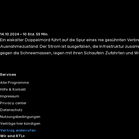
14.10.2024 • 10 Std. 55 Min.
Ein eiskalter Doppelmord führt auf die Spur eines nie gesühnten Verbrechen ... Boisen & Nyborg ermitteln wieder! Eiswinter
Ausnahmezustand. Der Strom ist ausgefallen, die Infrastruktur zus
gegen die Schneemassen, legen mit ihren Schaufeln Zufahrten und Weg
Insel Als. Auf einem abgelegenen Bauernhof wird ein deutsches Ehep
RTL+ useful links.
Services
Alle Programme
Hilfe & Kontakt
Impressum
Privacy center
Datenschutz
Nutzungsbedingungen
Verträge hier kündigen
Vertrag widerrufen
Wir sind RTL+