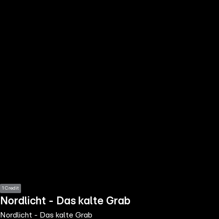
the
h page
 main
nt
the
ibility
ment
1 Credit
Nordlicht - Das kalte Grab
Nordlicht - Das kalte Grab