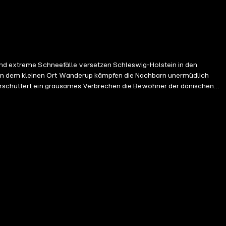
 In dem kleinen Ort Wanderup kämpfen die Nachbarn unermüdlich
 erschüttert ein grausames Verbrechen die Bewohner der dänischen
efesselt. Vibeke Boisen und Rasmus Nyborg von der Sondereinheit GZ