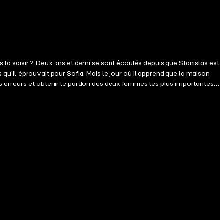
 la saisir ? Deux ans et demi se sont écoulés depuis que Stanislas est
 qu'il éprouvait pour Sofia. Mais le jour où il apprend que la maison
es erreurs et obtenir le pardon des deux femmes les plus importantes
e adresse. Stanislas parviendra-t-il à retrouver celle qui n'a jamais