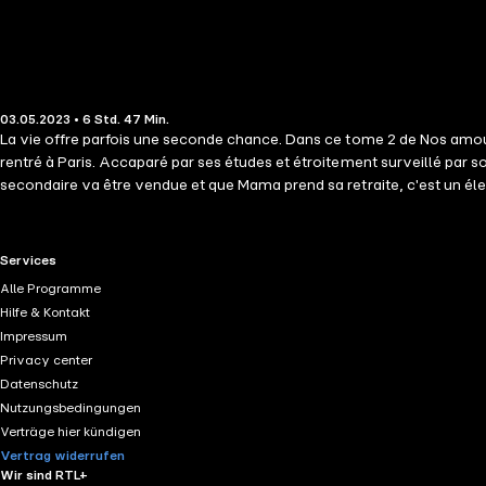
03.05.2023 • 6 Std. 47 Min.
La vie offre parfois une seconde chance. Dans ce tome 2 de Nos amours
rentré à Paris. Accaparé par ses études et étroitement surveillé par son
secondaire va être vendue et que Mama prend sa retraite, c'est un éle
de sa vie. Seulement voilà, les choses ne sont plus telles qu'il les a 
quitté ses pensées ? Le cas échéant, la jeune femme lui pardonnera-t
RTL+ useful links.
Services
Alle Programme
Hilfe & Kontakt
Impressum
Privacy center
Datenschutz
Nutzungsbedingungen
Verträge hier kündigen
Vertrag widerrufen
Wir sind RTL+