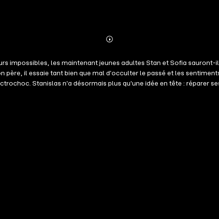
Abonnieren
Mehr
Details
 impossibles, les maintenant jeunes adultes Stan et Sofia sauront-ils
 père, il essaie tant bien que mal d'occulter le passé et les sentiments
ctrochoc. Stanislas n'a désormais plus qu'une idée en tête : réparer s
laissées. Sofia a déménagé et Mama refuse de lui transmettre sa nouvell
-elle de n'avoir jamais tenu sa promesse ?