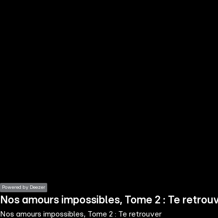
the
h page
 main
nt
the
ibility
ment
Powered by Deezer
Nos amours impossibles, Tome 2 : Te retrou
Nos amours impossibles, Tome 2 : Te retrouver