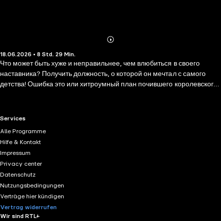
Abonnieren
Mehr
18.06.2026 • 8 Std. 29 Min.
Details
Что может быть хуже и неправильнее, чем влюбиться в своего
наставника? Получить должность, о которой он мечтал с самого
детства! Ошибка это или хитроумный план почившего королевского
нотариуса, но теперь в моих руках магическая печать, способная
вершить судьбы не только городских обывателей, но и всей страны.
А я-то всего лишь хотела защитить диплом, признаться в чувствах
RTL+ useful links.
Services
своему маэстро и поступить в аспирантуру. Теперь же я новый
Alle Programme
королевский нотариус, у меня на носу диплом, экзамены и
Hilfe & Kontakt
дворцовые интриги.
Impressum
Privacy center
Datenschutz
Nutzungsbedingungen
Verträge hier kündigen
Vertrag widerrufen
Wir sind RTL+