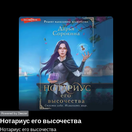
the
h page
 main
nt
the
ibility
ment
Powered by Deezer
Нотариус его высочества
Нотариус его высочества