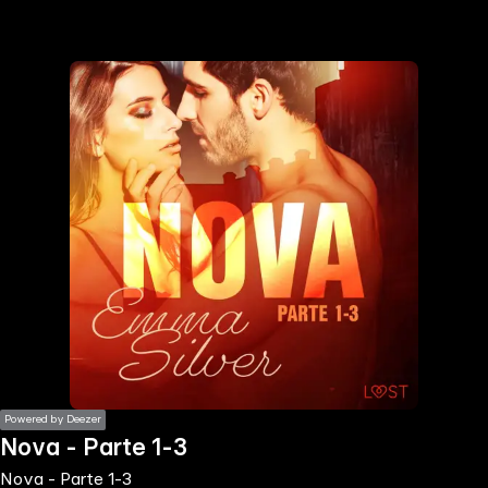
the
h page
 main
nt
the
ibility
ment
Powered by Deezer
Nova - Parte 1-3
Nova - Parte 1-3