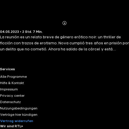
Abonnieren
Mehr
04.05.2023 • 2 Std. 7 Min.
Details
La reunión es un relato breve de género erótico noir: un thriller de
ficción con trazos de erotismo. Nova cumplió tres años en prisión por
un delito que no cometió. Ahora ha salido de la cárcel y está
dispuesta a todo para vengarse. Examina cada detalle del caso y
busca en todas partes nuevas pistas mientras empieza a explorar su
libertad recobrada. Está preparada para su regreso sexual después de
RTL+ useful links.
Services
tres años en la cárcel. ¿Encontrará Nova lo que busca, tanto dentro
Alle Programme
como fuera del dormitorio? Esta edición especial contiene las
Hilfe & Kontakt
primeras 3 partes: Parte 1: La Reunión Parte 2: Jugo Parte 3: Sal y
Impressum
Pimienta
Privacy center
Datenschutz
Nutzungsbedingungen
Verträge hier kündigen
Vertrag widerrufen
Wir sind RTL+