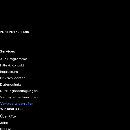
26.11.2017 • 2 Min.
RTL+ useful links.
Services
Alle Programme
Hilfe & Kontakt
Impressum
Privacy center
Datenschutz
Nutzungsbedingungen
Verträge hier kündigen
Vertrag widerrufen
Wir sind RTL+
Über RTL+
Jobs
Presse