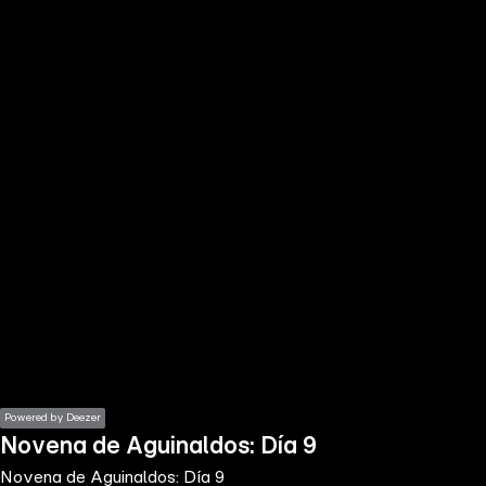
the
h page
 main
nt
the
ibility
ment
Powered by Deezer
Novena de Aguinaldos: Día 9
Novena de Aguinaldos: Día 9