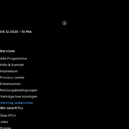
Abonnieren
Mehr
04.12.2025 • 10 Min.
Details
RTL+ useful links.
Services
Alle Programme
Hilfe & Kontakt
Impressum
Privacy center
Datenschutz
Nutzungsbedingungen
Verträge hier kündigen
Vertrag widerrufen
Wir sind RTL+
Über RTL+
Jobs
Presse