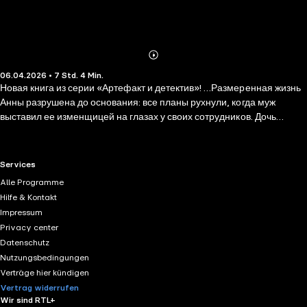
Abonnieren
Mehr
06.04.2026 • 7 Std. 4 Min.
Details
Новая книга из серии «Артефакт и детектив»! …Размеренная жизнь
Анны разрушена до основания: все планы рухнули, когда муж
выставил ее изменщицей на глазах у своих сотрудников. Дочь
совсем отбилась от рук, старый друг оказался негодяем… Да еще
эта Ольга, кадровичка, намекала на странные секреты в прошлом
Андрея. А потом Ольгу нашли убитой — почти сразу же после
RTL+ useful links.
Services
разговора с Анной. Приходится бежать, прихватив с собой только
Alle Programme
документы и немного денег, чтобы выиграть время и найти
Hilfe & Kontakt
настоящего преступника. Анна уверена, что никого не убивала. Но
Impressum
откуда в ее сумочке окровавленный старинный кинжал?..
Privacy center
Datenschutz
Nutzungsbedingungen
Verträge hier kündigen
Vertrag widerrufen
Wir sind RTL+