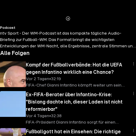
Abspielen
Mehr
Podcast
Details
ntv Sport - Der WM-Podcast ist das kompakte tägliche Audio-
Briefing zur Fußball-WM. Das Format bringt die wichtigsten
Entwicklungen der WM-Nacht, alle Ergebnisse, zentrale Stimmen und
aktuelle Reporter-Informationen jeden Morgen schnell, klar und
Alle Folgen
relevant auf den Punkt.
Kampf der Fußballverbände: Hat die UEFA
gegen Infantino wirklich eine Chance?
Vor 2 Tagen
•
32:19
FIFA-Chef Gianni Infantino kämpft weiter um sein
Amt, und zwar ziemlich erfolgreich. Zwar hat der
Ex-FIFA-Berater über Infantino-Krise:
europäische Fußballverband UEFA seine Boykott-
"Bislang dachte ich, dieser Laden ist nicht
Androhung bekräftigt, doch der afrikanische Verband
reformierbar"
CAF und einzelne andere Länder, darunter auch
Vor 4 Tagen
•
32:38
Argentinien, stellen sich hinter den amtierenden
FIFA-Präsident Gianni Infantino sorgt für einen
Präsidenten. Wie sich das FIFA-Beben
Auftreger nach dem anderen. Im Vorfeld der WM
weiterentwickeln könnte, wie groß Infantinos Chance
Fußballgott hat ein Einsehen: Die richtige
erfindet der Schweizer den FIFA-Friedenspreis, um