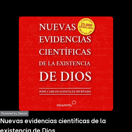
the
h page
 main
nt
the
ibility
ment
Powered by Deezer
Nuevas evidencias científicas de la
existencia de Dios