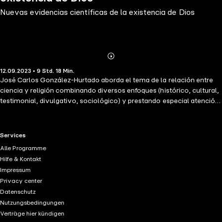
Nuevas evidencias científicas de la existencia de Dios
Abonnieren
Mehr
12.09.2023 • 9 Std. 18 Min.
Details
José Carlos González-Hurtado aborda el tema de la relación entre
ciencia y religión combinando diversos enfoques (histórico, cultural,
testimonial, divulgativo, sociológico) y prestando especial atención
a los debates científicos actuales y de los dos últimos siglos. Su
objetivo es demostrar que una mirada sin prejuicios al panorama de
la ciencia moderna lleva necesariamente a la idea de Dios.
RTL+ useful links.
Services
Alle Programme
Hilfe & Kontakt
Impressum
Privacy center
Datenschutz
Nutzungsbedingungen
Verträge hier kündigen