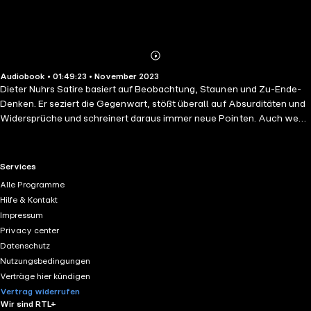
Abonnieren
Mehr
Audiobook • 01:49:23 • November 2023
Details
Dieter Nuhrs Satire basiert auf Beobachtung, Staunen und Zu-Ende-
Denken. Er seziert die Gegenwart, stößt überall auf Absurditäten und
Widersprüche und schreinert daraus immer neue Pointen. Auch wenn
sich die Welt in fragwürdigem Zustand befindet, wenn Nuhr, der
Meister der komischen Zeitanalyse, auf Tour geht, wirkt die Welt
brüllend komisch.
RTL+ useful links.
Services
Alle Programme
Hilfe & Kontakt
Impressum
Privacy center
Datenschutz
Nutzungsbedingungen
Verträge hier kündigen
Vertrag widerrufen
Wir sind RTL+