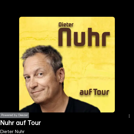
the
h page
 main
nt
the
ibility
ment
Powered by Deezer
Nuhr auf Tour
Dieter Nuhr