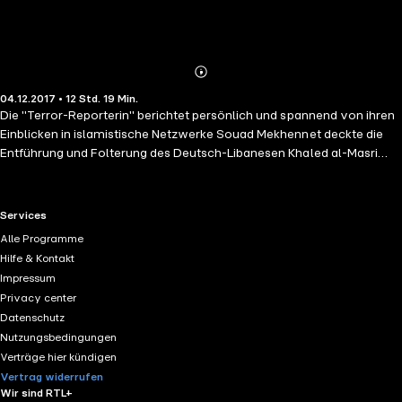
Abonnieren
Mehr
04.12.2017 • 12 Std. 19 Min.
Details
Die "Terror-Reporterin" berichtet persönlich und spannend von ihren
Einblicken in islamistische Netzwerke Souad Mekhennet deckte die
Entführung und Folterung des Deutsch-Libanesen Khaled al-Masri
durch die CIA auf, interviewte den Führer von al-Qaida im Maghreb,
enttarnte den berüchtigten IS-Henker „Jihadi John“ und wusste nach
den Pariser Anschlägen schon vor der Polizei, wer der in Saint Denis
RTL+ useful links.
Services
erschossene Attentäter war. Die Journalistin verfügt über
Alle Programme
ungewöhnliche Verbindungen zu den Netzwerken des Dschihad – und
Hilfe & Kontakt
über ein einzigartiges investigatives Talent. Spannend wie in einem
Impressum
Krimi berichtet Souad Mekhennet von ihren teils lebensgefährlichen
Privacy center
Recherchen. (Laufzeit: 12h 20)
Datenschutz
Nutzungsbedingungen
Verträge hier kündigen
Vertrag widerrufen
Wir sind RTL+