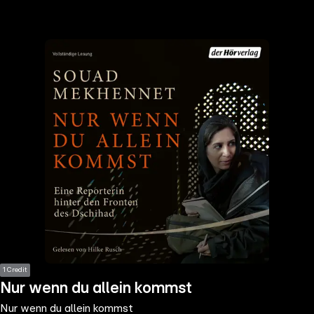
the
h page
 main
nt
the
ibility
ment
1 Credit
Nur wenn du allein kommst
Nur wenn du allein kommst