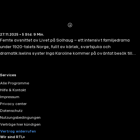
Abonnieren
Mehr
27.11.2025 • 5 Std. 9 Min.
Details
Femte avsnittet av Livet på Solhaug – ett intensivt familjedrama
under 1920-talets Norge, fullt av kärlek, svartsjuka och
dramatik.Iselins syster Inga Karoline kommer på oväntat besök till
Solhaug, och Sørine måste erkänna att hon tycker mycket bättre om
henne än vad hon gör sin styvmor. Men det blir snart tydligt att allt
inte står rätt till mellan systrarna, och stämningen blir allt kyligare när
RTL+ useful links.
Services
Inga Karoline avslöjar en av Iselins hemligheter.Fler serier från
Alle Programme
"Norska serier ":- "Emma från Averøya " av Harriet Hegstad-
Hilfe & Kontakt
"Polarnätter " av Ellinor Rafaelsen
Impressum
Privacy center
Datenschutz
Nutzungsbedingungen
Verträge hier kündigen
Vertrag widerrufen
Wir sind RTL+