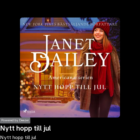
the
h page
 main
nt
the
ibility
ment
Powered by Deezer
Nytt hopp till jul
Nytt hopp till jul