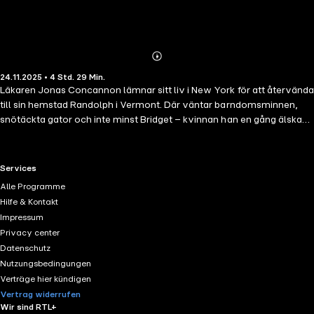
Abonnieren
Mehr
24.11.2025 • 4 Std. 29 Min.
Details
Läkaren Jonas Concannon lämnar sitt liv i New York för att återvända
till sin hemstad Randolph i Vermont. Där väntar barndomsminnen,
snötäckta gator och inte minst Bridget – kvinnan han en gång älskade
men valde att lämna för drygt tio år sedan. Jonas är beredd att göra
allt för att vinna tillbaka henne, men han förstår att tiden inte är på
hans sida.Bridget har hunnit bygga ett nytt liv med man och barn, och
RTL+ useful links.
Services
har inget som helst intresse av att gräva i det förflutna. Men när
Alle Programme
Jonas dyker upp igen kan hon inte låta bli att minnas det de en gång
Hilfe & Kontakt
hade. Ju mer deras vägar korsas, desto svårare blir det att låtsas
Impressum
som om känslorna är begravda för gott."Nytt hopp till jul" är en varm
Privacy center
berättelse om förlorad kärlek, andra chanser och kraften i att våga
Datenschutz
tro på framtiden.
Nutzungsbedingungen
Verträge hier kündigen
Vertrag widerrufen
Wir sind RTL+