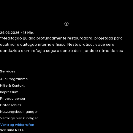
Abonnieren
Mehr
24.03.2026 • 18 Min.
Details
"Meditação guiada profundamente restauradora, projetada para
acalmar a agitação interna e física. Nesta prática, você será
conduzido a um refúgio seguro dentro de si, onde o ritmo do seu
coração se harmoniza com a respiração lenta e consciente. Ideal
para momentos de estresse ou ansiedade, esta faixa ajuda você a
liberar tensões emocionais e a ancorar a sensação de paz no centro
RTL+ useful links.
Services
do seu ser. Permita que este santuário interior seja o seu ponto de
Alle Programme
retorno à clareza e ao equilíbrio, a qualquer hora que precisar."
Hilfe & Kontakt
Impressum
Privacy center
Datenschutz
Nutzungsbedingungen
Verträge hier kündigen
Vertrag widerrufen
Wir sind RTL+