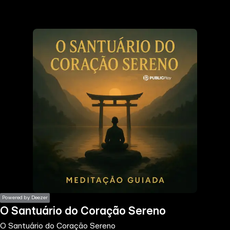
the
h page
 main
nt
the
ibility
ment
Powered by Deezer
O Santuário do Coração Sereno
O Santuário do Coração Sereno