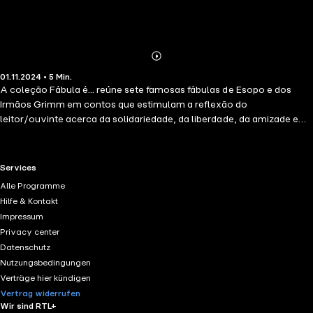
Abonnieren
Mehr
01.11.2024 • 5 Min.
Details
A coleção Fábula é... reúne sete famosas fábulas de Esopo e dos
Irmãos Grimm em contos que estimulam a reflexão do
leitor/ouvinte acerca da solidariedade, da liberdade, da amizade e
das consequências de nossas atitudes. Em estilo dinâmico e com
dramaturgia envolvente, temos aqui a fábula O Sapo e o Boi, com
um Sapo orgulhoso diante de um Boi que apenas estava passando.
RTL+ useful links.
Services
Alle Programme
Hilfe & Kontakt
Impressum
Privacy center
Datenschutz
Nutzungsbedingungen
Verträge hier kündigen
Vertrag widerrufen
Wir sind RTL+