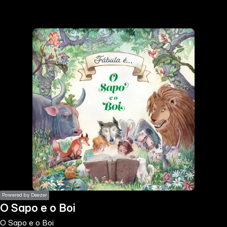
the
h page
 main
nt
the
ibility
ment
Powered by Deezer
O Sapo e o Boi
O Sapo e o Boi