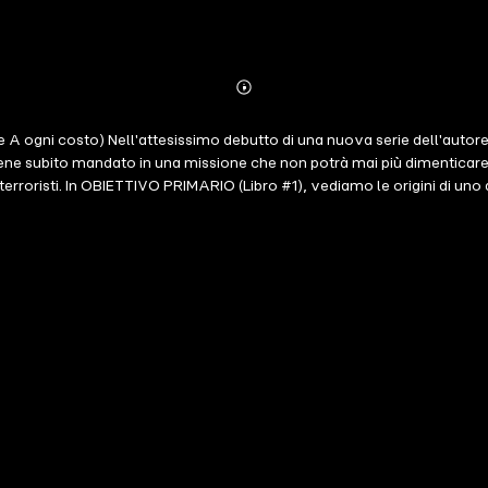
Abonnieren
Mehr
Details
e A ogni costo) Nell'attesissimo debutto di una nuova serie dell'autore
iene subito mandato in una missione che non potrà mai più dimenticare: 
 terroristi. In OBIETTIVO PRIMARIO (Libro #1), vediamo le origini di uno 
iene assunto dal Gruppo di Intervento Speciale, una nuova agenzia segr
itato dal suo passato in guerra e appena sposato con Becca, incinta di 
quella che inizia come una missione di routine esplode in qualcosa di 
e essere l'unico al mondo in grado di salvarla prima che sia troppo tardi
ato debutto di una nuova serie dell'autore #1 di bestseller Jack Mars, def
ibile la serie thriller besteller di Jack Mars LUKE STONE (7 libri), che