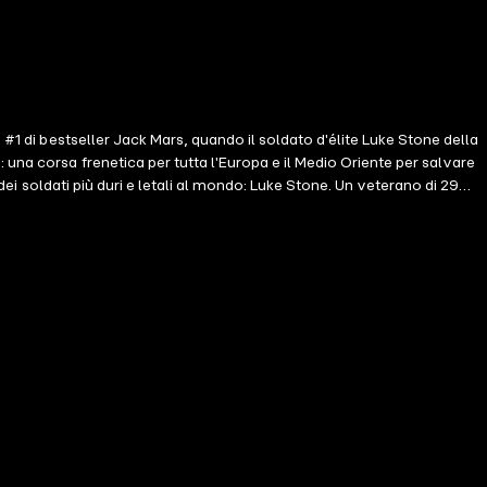
 #1 di bestseller Jack Mars, quando il soldato d'élite Luke Stone della
una corsa frenetica per tutta l'Europa e il Medio Oriente per salvare
dei soldati più duri e letali al mondo: Luke Stone. Un veterano di 29
eta dell'FBI (guidata dal suo mentore Don Morris), per affrontare le
suo figlio, viene inviato in una missione in Iraq insieme al nuovo
molto più grande. Quando la giovane figlia del presidente degli Stati
. OBIETTIVO PRIMARIO è un thriller militare da leggere tutto d'un fiato,
inito uno dei "migliori scrittori di thriller" del momento. "Il thriller
 inizia con A ogni costo (Libro #1), un download gratuito con più di 800