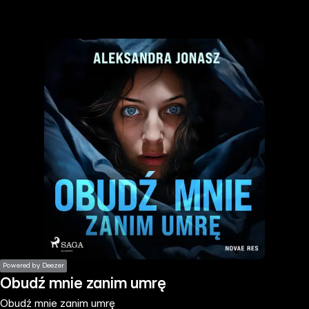
the
h page
 main
nt
the
ibility
ment
Powered by Deezer
Obudź mnie zanim umrę
Obudź mnie zanim umrę