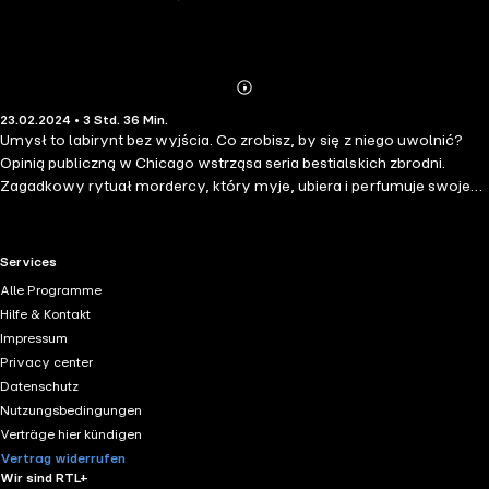
Abonnieren
Mehr
23.02.2024 • 3 Std. 36 Min.
Details
Umysł to labirynt bez wyjścia. Co zrobisz, by się z niego uwolnić?
Opinią publiczną w Chicago wstrząsa seria bestialskich zbrodni.
Zagadkowy rytuał mordercy, który myje, ubiera i perfumuje swoje
ofiary, po czym pozostawia je w pozornie przypadkowych
miejscach, nie daje spokoju młodej detektyw, Rosalie Evans.
Bezsenne noce spędzone na analizowaniu każdej najdrobniejszej
RTL+ useful links.
Services
poszlaki, poranki w samochodzie z mocną kawą, ściana zapełniona
Alle Programme
fotografiami ofiar, butelki po antydepresantach i szklanki z wódką –
Hilfe & Kontakt
oto jej codzienność. Prawdziwy koszmar rozpocznie się jednak
Impressum
wtedy, gdy kobieta zda sobie sprawę, że krwawe wizje w jej umyśle
Privacy center
stają się rzeczywistością...
Datenschutz
Nutzungsbedingungen
Verträge hier kündigen
Vertrag widerrufen
Wir sind RTL+