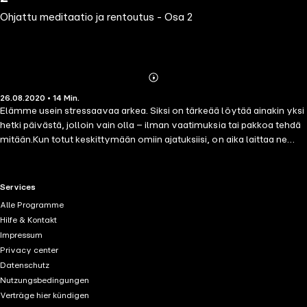
Ohjattu meditaatio ja rentoutus - Osa 2
Abonnieren
Mehr
26.08.2020 • 14 Min.
Details
Elämme usein stressaavaa arkea. Siksi on tärkeää löytää ainakin yksi
hetki päivästä, jolloin vain olla – ilman vaatimuksia tai pakkoa tehdä
mitään.Kun totut keskittymään omiin ajatuksiisi, on aika laittaa ne
meditaation aikana sanoiksi. Tämän harjoitussarjan avulla opit
syventymään ajatuksiisi samalla kun keskityt vartaloosi.Tämä on
sarjan toinen osa: 15 minuutin keskittymismeditaatio.
RTL+ useful links.
Services
Alle Programme
Hilfe & Kontakt
Impressum
Privacy center
Datenschutz
Nutzungsbedingungen
Verträge hier kündigen