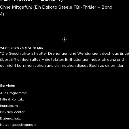
Ohne Mitgefühl (Ein Dakota Steele FBI-Thriller – Band
4)
Abonnieren
Mehr
24.03.2026 • 5 Std. 31 Min.
Details
"Die Geschichte ist voller Drehungen und Wendungen, doch das Ende
übertrifft einfach alles – die letzten Enthüllungen habe ich ganz und
gar nicht kommen sehen und sie machen dieses Buch zu einem der
spannendsten, das ich in den letzten Jahren gelesen habe." –
Rezension für NICHT WIE WIR OHNE MITGEFÜHL ist Band #4 der
brandneuen Mystery-Reihe der #1 Bestseller-Autorin Ava Strong.
RTL+ useful links.
Services
Dakotas Privatleben bietet ihr keinen Rückhalt von dem Stress ihrer
Alle Programme
Polizeiarbeit. Endlich hat sie ihren Mut zusammengenommen, Kontakt
Hilfe & Kontakt
mit ihrem Vater aufzunehmen, doch ihre Beziehung ist mehr als nur
Impressum
brüchig. Dakota ist den Geheimnissen ihrer Vergangenheit – allen
Privacy center
voran dem Verschwinden ihrer Schwester – noch keinen Schritt
Datenschutz
weiter. Kann Dakota den Mörder aufhalten, bevor er sein nächstes
Nutzungsbedingungen
Opfer findet? Kann sie den Mörder ihrer eigenen Schwester finden?