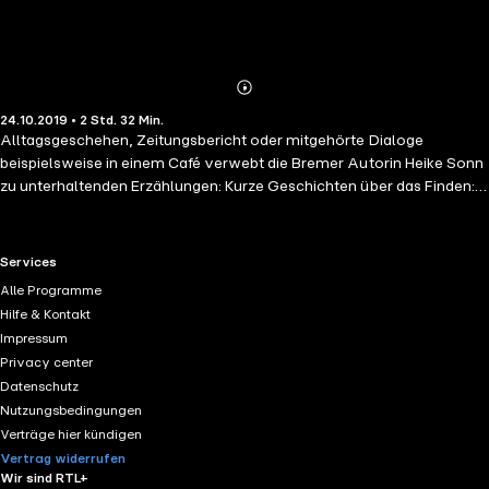
Abonnieren
Mehr
24.10.2019 • 2 Std. 32 Min.
Details
Alltagsgeschehen, Zeitungsbericht oder mitgehörte Dialoge
beispielsweise in einem Café verwebt die Bremer Autorin Heike Sonn
zu unterhaltenden Erzählungen: Kurze Geschichten über das Finden:
Wiederfinden, Herausfinden, ein unbequemer Blick auf die
Selbstfindung, oder das banale Finden eines Cents mit
überraschendem Ergebnis. Große Gefühle, Alltag, Dramatik, oft
RTL+ useful links.
Services
augenzwinkernd und humorvolle betrachtet bleiben nachhaltig in
Alle Programme
Erinnerung. Männer als Partner oder Kollegen kommen oftmals nicht
Hilfe & Kontakt
gut weg, zwischen Müttern und Töchtern brennt die Luft, das
Impressum
Ende des Lebens berührt nachhaltig, natürlich darf die Liebe nicht
Privacy center
fehlen und Humor schon gar nicht. Zahlreiche LeserInnen werden sich
Datenschutz
in den Texten der Autorin wiedererkennen können … oder eine
Nutzungsbedingungen
Kollegin, oder einen Nachbarn?
Verträge hier kündigen
Vertrag widerrufen
Wir sind RTL+