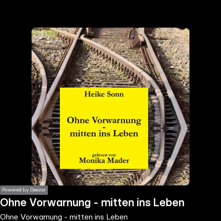
the
h page
 main
nt
the
ibility
ment
Powered by Deezer
Ohne Vorwarnung - mitten ins Leben
Ohne Vorwarnung - mitten ins Leben