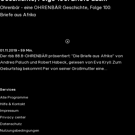
Ohrenbär - eine OHRENBÄR Geschichte, Folge 100:
Afrika
Briefe aus Afrika
Abonnieren
Mehr
01.11.2019 • 59 Min.
Details
Der rbb 88.8-OHRENBÄR präsentiert: "Die Briefe aus Afrika" von
Andrea Paluch und Robert Habeck, gelesen von Eva Kryll Zum
Geburtstag bekommt Per von seiner Großmutter eine
Briefmarkensammlung geschenkt. Nicht sehr spannend, findet er.
Doch da entdeckt er unter dem Album alte Briefe. Sie stammen aus
der Feder eines Mädchens namens Ska. Merkwürdig: Ska hat vor
RTL+ useful links.
Services
achtzig Jahren in Afrika gelebt. Das sieht Per an den Briefmarken und
Alle Programme
auch daran, dass er die Schrift nicht entziffern kann. Aber seine
Hilfe & Kontakt
Großmutter kann Sütterlin lesen und liest ihm die Briefe vor. Sie, die
Impressum
sonst so streng ist, hat dabei eine weiche Stimme. Per ist begeistert
Privacy center
und schreibt Ska auch einen Brief. Von da an erhält er Briefe von Ska.
Datenschutz
Aber - ist sie nicht längst erwachsen? Woher kommen diese Briefe?
Nutzungsbedingungen