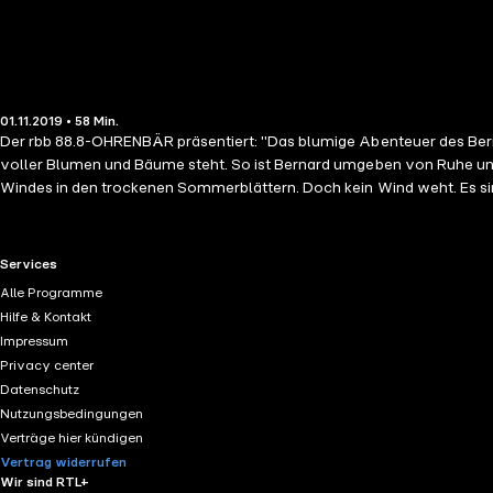
01.11.2019 • 58 Min.
Der rbb 88.8-OHRENBÄR präsentiert: "Das blumige Abenteuer des Bernard Hasenfuß" von Thorsten Kuchta, 
voller Blumen und Bäume steht. So ist Bernard umgeben von Ruhe und
Windes in den trockenen Sommerblättern. Doch kein Wind weht. Es sind
soll ihnen helfen! Doch wie? Bernard ist verwirrt und verzweifelt. Die
RTL+ useful links.
Services
Alle Programme
Hilfe & Kontakt
Impressum
Privacy center
Datenschutz
Nutzungsbedingungen
Verträge hier kündigen
Vertrag widerrufen
Wir sind RTL+