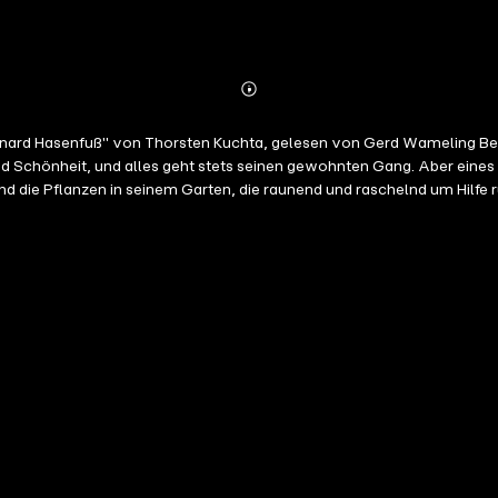
Abonnieren
Mehr
Details
gelesen von Gerd Wameling Bernard Hasenfuß lebt allein in seinem kleinen Haus, das in einem Garten
 Schönheit, und alles geht stets seinen gewohnten Gang. Aber eines 
 die Pflanzen in seinem Garten, die raunend und raschelnd um Hilfe ru
 Aufgabe ist so groß. Wie soll der kleine, nicht besonders mutige Mann 