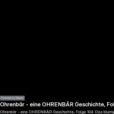
the
h page
 main
nt
the
ibility
ment
Powered by Deezer
Ohrenbär - eine OHRENBÄR Geschichte, Fol
Ohrenbär - eine OHRENBÄR Geschichte, Folge 104: Das blumi