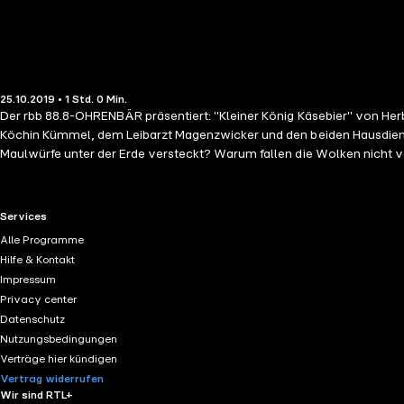
25.10.2019 • 1 Std. 0 Min.
Der rbb 88.8-OHRENBÄR präsentiert: "Kleiner König Käsebier" von Her
Köchin Kümmel, dem Leibarzt Magenzwicker und den beiden Hausdienern
Maulwürfe unter der Erde versteckt? Warum fallen die Wolken nicht v
rundherum im Spiegel und will von allen wissen, was an ihm schön ist. 
RTL+ useful links.
Services
Alle Programme
Hilfe & Kontakt
Impressum
Privacy center
Datenschutz
Nutzungsbedingungen
Verträge hier kündigen
Vertrag widerrufen
Wir sind RTL+