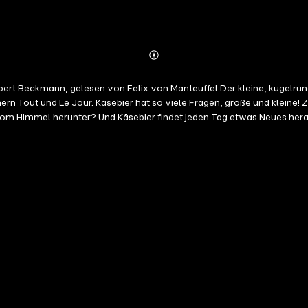
Abonnieren
Mehr
Details
bert Beckmann, gelesen von Felix von Manteuffel Der kleine, kugelru
 Tout und Le Jour. Käsebier hat so viele Fragen, große und kleine! Z
om Himmel herunter? Und Käsebier findet jeden Tag etwas Neues herau
Aber ehrlich! Oder er malt Punkte, die aussehen wie Sterne ...