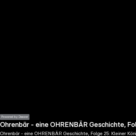
the
h page
 main
nt
the
ibility
ment
Powered by Deezer
Ohrenbär - eine OHRENBÄR Geschichte, Folg
Ohrenbär - eine OHRENBÄR Geschichte, Folge 25: Kleiner Köni