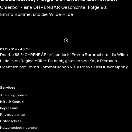
Ohrenbär - eine OHRENBÄR Geschichte, Folge 90:
und die Wilde Hilde
Emma Bommel und die Wilde Hilde
Abonnieren
Mehr
01.11.2019 • 40 Min.
Details
Der rbb 88.8-OHRENBÄR präsentiert: "Emma Bommel und die Wilde
Hilde" von Regina Müller-Ehlbeck, gelesen von Katja Riemann
Eigentlich hat Emma Bommel schon viele Ponys. Drei Kuschelponys,
einige Plastikponys und ein großes Holzpony. Aber das reicht Emma
nicht. Sie möchte ein richtiges Pony haben. Ihre Eltern sind strikt
dagegen. Dabei wäre genug Platz da, denn hinter ihrem Haus haben
RTL+ useful links.
Services
sie eine große Wiese mit einem windschiefen Schuppen. Emma gibt
Alle Programme
also nicht auf. Jeden Sonntag punkt neun Uhr verkündet sie beim
Hilfe & Kontakt
Schaukeln lautstark ihren Wunsch nach einem Pony. Und entdeckt
Impressum
eines Tages beim Hochschaukeln tatsächlich Ponys auf dem
Privacy center
Marktplatz. Ob sie es schafft, dass eins davon bald auf ihrer Wiese
Datenschutz
grast?
Nutzungsbedingungen