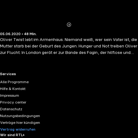
Abonnieren
Mehr
05.06.2020 • 48 Min.
Details
Oliver Twist lebt im Armenhaus. Niemand weiß, wer sein Vater ist, die
Mutter starb bei der Geburt des Jungen. Hunger und Not treiben Oliver
zur Flucht. In London gerät er zur Bande des Fagin, der hilflose und
arme Jungen in Diebstahl und Verbrechen ausbildet. Doch Oliver
widersteht Fagin, gerät aber trotzdem in Verdacht, an einem
Diebstahl beteiligt gewesen zu sein ... Gelingt es Oliver, sich aus der
RTL+ useful links.
Services
Gefahr zu retten?
Alle Programme
Hilfe & Kontakt
Impressum
Privacy center
Datenschutz
Nutzungsbedingungen
Verträge hier kündigen
Vertrag widerrufen
Wir sind RTL+