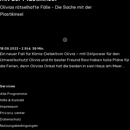
Olivias rätselhafte Fälle - Die Sache mit der
Plastikinsel
Abonnieren
Mehr
18.09.2023 • 2 Std. 39 Min.
Details
Ein neuer Fall für Klima-Detektivin Olivia – mit Girlpower für den
Umweltschutz! Olivia und ihr bester Freund Ravi haben tolle Pläne für
die Ferien, denn Olivias Onkel hat die beiden in sein Haus am Meer
eingeladen. Für die zwei Nachwuchswissenschaftler ist das eine
super Gelegenheit, das Leben und Verhalten von Meeresbewohnern
zu erforschen. Doch als sie ans Meer kommen, sind sie entsetzt: Vor
RTL+ useful links.
Services
lauter Müll im Wasser sehen sie kaum Tiere und auf dem Ozean treibt
Alle Programme
eine riesige Plastikinsel. Eine Herausforderung für Olivia als
Hilfe & Kontakt
Umweltdetektivin! Sie will unbedingt wissen, wie es zu so einer
Impressum
schlimmen Situation kommen konnte und was jetzt zu tun ist ...
Privacy center
Gekürzte Lesung mit Dagmar Bittner 2h 40min
Datenschutz
Nutzungsbedingungen