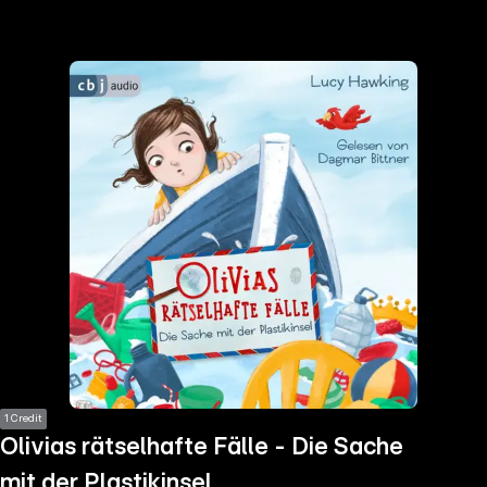
the
h page
 main
nt
the
ibility
ment
1 Credit
Olivias rätselhafte Fälle - Die Sache
mit der Plastikinsel