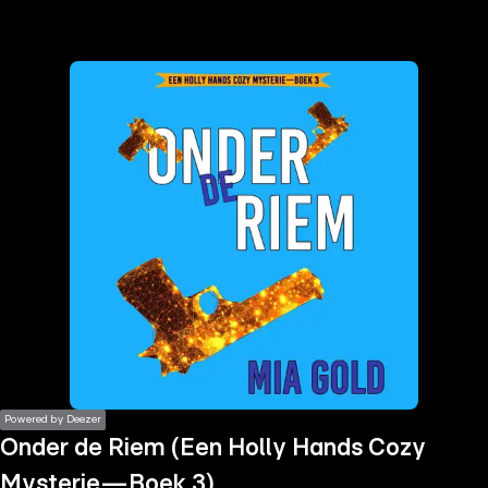
the
h page
 main
nt
the
ibility
ment
Powered by Deezer
Onder de Riem (Een Holly Hands Cozy
Mysterie—Boek 3)