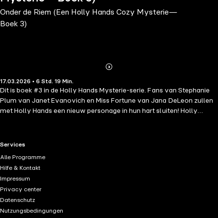
Onder de Riem (Een Holly Hands Cozy Mysterie—
Boek 3)
Abonnieren
Mehr
17.03.2026 • 6 Std. 19 Min.
Details
Dit is boek #3 in de Holly Hands Mysterie-serie. Fans van Stephanie
Plum van Janet Evanovich en Miss Fortune van Jana DeLeon zullen
met Holly Hands een nieuw personage in hun hart sluiten! Holly
Hands. 29. Alleenstaande moeder. Voormalig profbokser in diskrediet.
Incassomedewerker. Holly vraagt zich af of het een grap is als ze
haar nieuwe opdracht krijgt: een helikopter in beslag nemen. Ze kan
RTL+ useful links.
Services
niet vliegen. Ze heeft zelfs hoogtevrees. Maar waar een wil is, is een
Alle Programme
weg. Holly kan alles aan—zolang er maar geen lijk bij komt kijken.
Hilfe & Kontakt
Helaas voor haar, gebeurt dat wel. Gelukkig heeft Holly Lucky aan
Impressum
haar zijde—een verwaarloosde pitbull die ze tijdens een klus aantrof,
Privacy center
die weigert van haar zijde te wijken—en die, net als zij, alleen nog
Datenschutz
maar kan opklimmen. Samen kunnen ze misschien uit de stedelijke
Nutzungsbedingungen
hel van hun slechte wijk in Baltimore kruipen, waar 's nachts