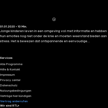
Abonnieren
Mehr
01.01.2020 • 10 Min.
Details
Jonge kinderen leven in een omgeving vol met informatie en hebben
hun emoties nog niet onder de knie en moeten weerstand bieden aan
stress. Het is bewezen dat ontspannende en eenvoudige
meditatietechnieken hen helpen om de druk te beheersen, hun focus
te verhogen en zich te concentreren. Deze eenvoudige en
vriendelijke oefeningen zullen hen helpen om meditatie,
RTL+ useful links.
Services
zelfverzorging en bewustzijn voor een verhoogde gemoedsrust te
Alle Programme
ontdekken.
Hilfe & Kontakt
Impressum
Privacy center
Datenschutz
Nutzungsbedingungen
Verträge hier kündigen
Vertrag widerrufen
Wir sind RTL+