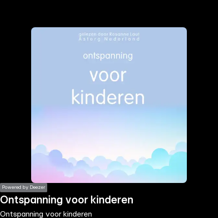
the
h page
 main
nt
the
ibility
ment
Powered by Deezer
Ontspanning voor kinderen
Ontspanning voor kinderen