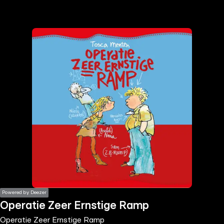
the
h page
 main
nt
the
ibility
ment
Powered by Deezer
Operatie Zeer Ernstige Ramp
Operatie Zeer Ernstige Ramp