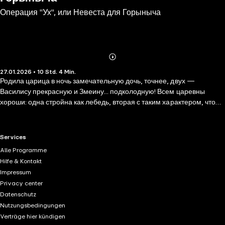
Операция "Ух", или Невеста для Горыныча
Abonnieren
Mehr
27.01.2026 • 10 Std. 4 Min.
Details
Родила царица в ночь замечательную дочь, точнее, двух —
Василису прекрасную и Змеину... подколодную! Всем царевны
хороши: одна стройна как лебедь, вторая с таким характером, что
любой жених к ногам падет каменным изваянием. Задумал батюшка
Гвидон схитрить и выдавать сестер замуж вместе, и в приданое —
полцарства на двоих. Собрались сваты — а Василису злодей
RTL+ useful links.
Services
Горыныч возьми и укради! Змеина — девица не робкого десятка:
Alle Programme
взяла в провожатые принцев заморских, Финиста Ясного Сокола,
Hilfe & Kontakt
егеря северного, настроила клубочек-навигатор — и отправилась
Impressum
сестре на выручку. Новый год на носу, путь к логову Горыныча
Privacy center
неблизкий, защитнички у царевны своеобразные. Но как в
Datenschutz
новогоднюю ночь не случиться чуду?
Nutzungsbedingungen
Verträge hier kündigen