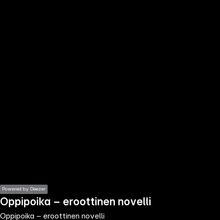
the
h page
 main
nt
the
ibility
ment
Powered by Deezer
Oppipoika – eroottinen novelli
Oppipoika – eroottinen novelli