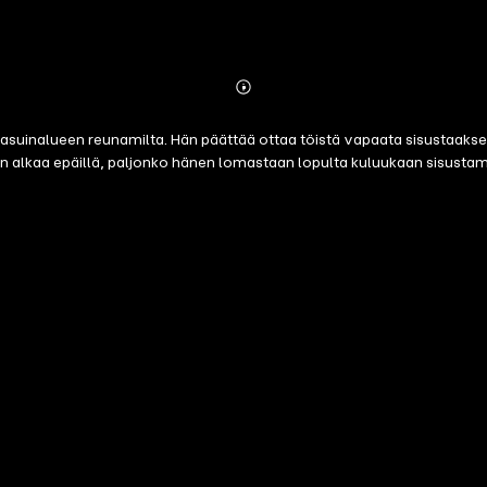
Abonnieren
Mehr
Details
inalueen reunamilta. Hän päättää ottaa töistä vapaata sisustaakseen 
nen alkaa epäillä, paljonko hänen lomastaan lopulta kuluukaan sisustam