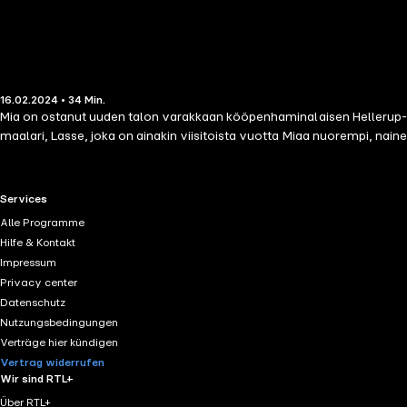
16.02.2024 • 34 Min.
Mia on ostanut uuden talon varakkaan kööpenhaminalaisen Hellerup-asu
maalari, Lasse, joka on ainakin viisitoista vuotta Miaa nuorempi, nai
RTL+ useful links.
Services
Alle Programme
Hilfe & Kontakt
Impressum
Privacy center
Datenschutz
Nutzungsbedingungen
Verträge hier kündigen
Vertrag widerrufen
Wir sind RTL+
Über RTL+