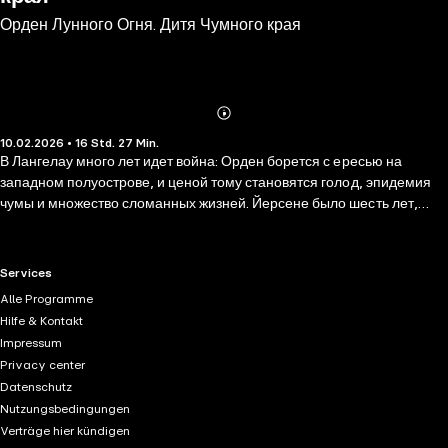
Орден Лунного Огня. Дитя Чумного края
Abonnieren
Mehr
10.02.2026 • 16 Std. 27 Min.
Details
В Лангелау много лет идет война: Орден борется с ересью на
западном полуострове, и ценой тому становятся голод, эпидемия
чумы и множество сломанных жизней. Йерсене было шесть лет,
когда ее родную деревню сожгли, чтобы помешать
распространению чумы. Перед смертью мать велела ей идти в
Орден, и она послушалась на свою беду. Ее ждали долгие
RTL+ useful links.
Services
двенадцать лет учебы и взросления среди тех, кого безжалостно
Alle Programme
калечила эта война. Над зеленокаменным Лиессом разгорается
Hilfe & Kontakt
Лунный Огонь. В его свете Духи много просят за право служить им
Impressum
— и особенно много спросят с девочки, что считала, будто может
Privacy center
пожертвовать всем.
Datenschutz
Nutzungsbedingungen
Verträge hier kündigen