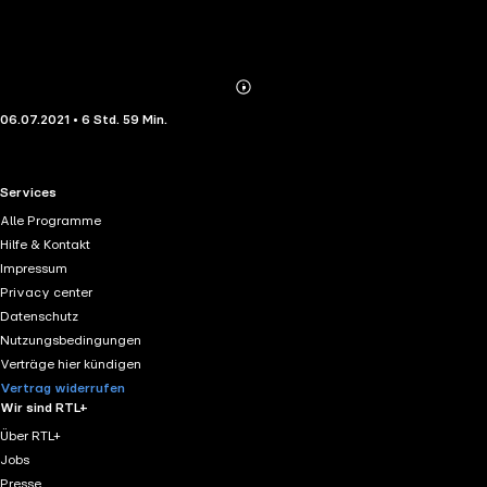
Abonnieren
Mehr
06.07.2021 • 6 Std. 59 Min.
Details
RTL+ useful links.
Services
Alle Programme
Hilfe & Kontakt
Impressum
Privacy center
Datenschutz
Nutzungsbedingungen
Verträge hier kündigen
Vertrag widerrufen
Wir sind RTL+
Über RTL+
Jobs
Presse