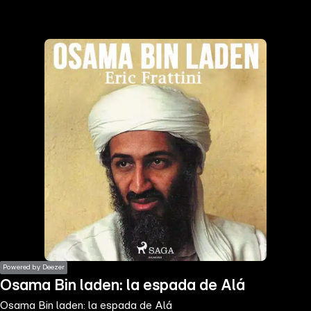
the
h page
 main
nt
the
ibility
ment
Powered by Deezer
Osama Bin laden: la espada de Alá
Osama Bin laden: la espada de Alá