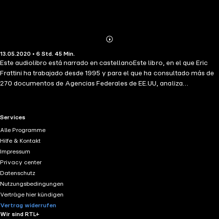
Abonnieren
Mehr
13.05.2020 • 6 Std. 45 Min.
Details
Este audiolibro está narrado en castellanoEste libro, en el que Eric
Frattini ha trabajado desde 1995 y para el que ha consultado más de
270 documentos de Agencias Federales de EE.UU, analiza
documentos del FBI que, tras los atentados del 11 de septiembre,
fueron de nuevo clasificados como secretos y es el único libro que
analiza la gestación y ejecución de los ataques, con una información
RTL+ useful links.
Services
actualizada hasta el día 30 de octubre. En él se expone la posición del
Alle Programme
pueblo y el gobierno norteamericanos, se analizan las motivaciones
Hilfe & Kontakt
del pueblo musulmán y se ofrece un relato pormenorizado del
Impressum
apoyo logístico, económico y social de Bin Laden, incluyendo el
Privacy center
organigrama de todas las células terroristas del movimiento al-
Datenschutz
Qaeda. Bin Laden es el principal sospechoso, como lo son todos
Nutzungsbedingungen
aquellos que le cobijan, le alimentan y le dan dinero.
Verträge hier kündigen
Vertrag widerrufen
Wir sind RTL+