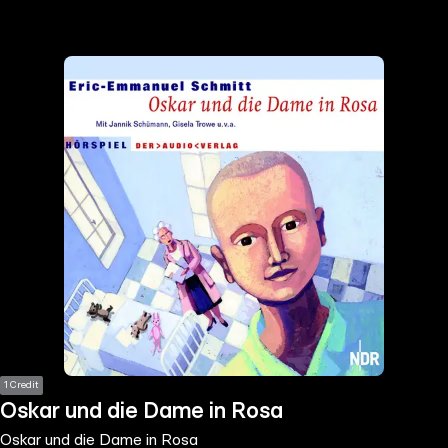
the
h page
 main
nt
the
ibility
ment
1 Credit
Oskar und die Dame in Rosa
Oskar und die Dame in Rosa