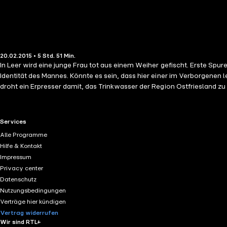
20.02.2015 • 5 Std. 51 Min.
In Leer wird eine junge Frau tot aus einem Weiher gefischt. Erste Sp
Identität des Mannes. Könnte es sein, dass hier einer im Verborgenen
droht ein Erpresser damit, das Trinkwasser der Region Ostfriesland z
Charme und ist auf diese Weise seinen Figuren so nah wie keiner sons
RTL+ useful links.
Services
Alle Programme
Hilfe & Kontakt
Impressum
Privacy center
Datenschutz
Nutzungsbedingungen
Verträge hier kündigen
Vertrag widerrufen
Wir sind RTL+