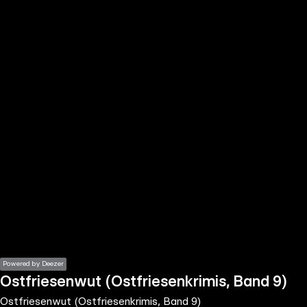
the
h page
 main
nt
the
ibility
ment
Powered by Deezer
Ostfriesenwut (Ostfriesenkrimis, Band 9)
Ostfriesenwut (Ostfriesenkrimis, Band 9)