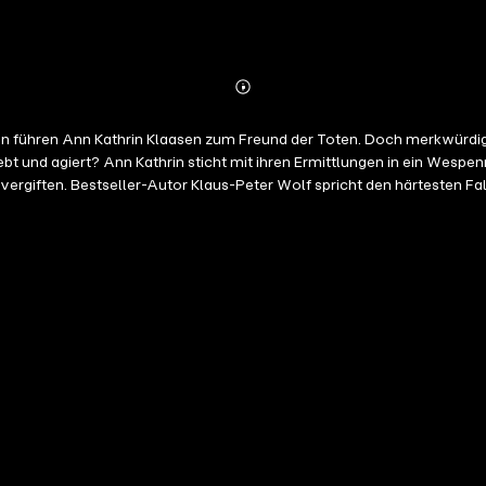
Abonnieren
Mehr
Details
uren führen Ann Kathrin Klaasen zum Freund der Toten. Doch merkwürdig
 lebt und agiert? Ann Kathrin sticht mit ihren Ermittlungen in ein We
u vergiften. Bestseller-Autor Klaus-Peter Wolf spricht den härtesten
t. Das gleichnamige Buch ist im Fischer Taschenbuch Verlag erschiene