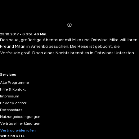
Abonnieren
Mehr
23.10.2017 • 6 Std. 46 Min.
Details
Das neue, großartige Abenteuer mit Mika und Ostwind! Mika will ihren
Freund Milan in Amerika besuchen. Die Reise ist gebucht, die
Vorfreude groß. Doch eines Nachts brennt es in Ostwinds Unterstand!
Zwar kann der schwarze Hengst den Flammen in letzter Sekunde
entkommen, doch ist er seit dem Vorfall nicht mehr derselbe. Der
sonst so selbstbewusste Rappe ist nervös und ängstlich, verweigert
RTL+ useful links.
Services
zunehmend das Futter. Obwohl Mika alles tut, um ihrem Pferd zu
Alle Programme
helfen, scheint ihre Sorge Ostwinds Zustand eher zu
Hilfe & Kontakt
verschlimmern.Dann erzählt Herr Kaan Mika die alte Legende zu Ende:
Impressum
Neben dem Schläfer kannten die Mongolen noch ein zweites
Privacy center
Pferdewesen, den Krieger, der den Pferden Mut und Kraft gibt …
Datenschutz
Gelesen von Anja Stadlober, bekannt als die Stimme der "Ostwind"-
Nutzungsbedingungen
Bücher.(Laufzeit: 6h 47)
Verträge hier kündigen
Vertrag widerrufen
Wir sind RTL+