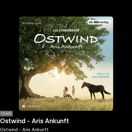
the
h page
 main
nt
the
ibility
ment
1 Credit
Ostwind - Aris Ankunft
Ostwind - Aris Ankunft