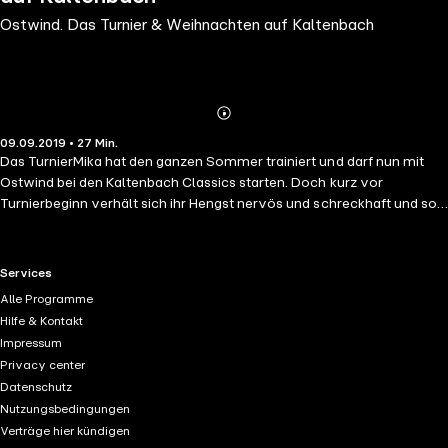
Ostwind. Das Turnier & Weihnachten auf Kaltenbach
Abonnieren
Mehr
09.09.2019 • 27 Min.
Details
Das TurnierMika hat den ganzen Sommer trainiert und darf nun mit
Ostwind bei den Kaltenbach Classics starten. Doch kurz vor
Turnierbeginn verhält sich ihr Hengst nervös und schreckhaft und so
kommt es zu einem Reitunfall. Was hat die ehrgeizige Springreiterin
Michelle damit zu tun?Weihnachten auf KaltenbachMika reitet mit
ihrem geliebten Hengst Ostwind durch die zauberhafte
RTL+ useful links.
Services
Winterlandschaft. Plötzlich werden die beiden von einem
Alle Programme
Schneesturm überrascht und verirren sich im Wald. Dort entdecken
Hilfe & Kontakt
sie eine Schimmelstute, die dringend ihre Hilfe benötigt … Spannende
Impressum
Geschichten mit Ostwind und Mika aus der berühmten Film- und
Privacy center
Buchreihe für Hörer ab 4 Jahren.Gelesen von Anna Carlsson.
Datenschutz
(Laufzeit: 30min)Basierend auf Figuren und Fabeln von Lea
Nutzungsbedingungen
Schmidbauer und Kristina Magdalena Henn
Verträge hier kündigen