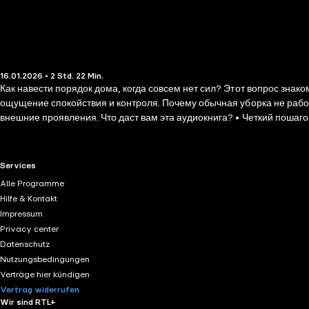
16.01.2026 • 2 Std. 22 Min.
Как навести порядок дома, когда совсем нет сил? Этот вопрос знак
ощущение спокойствия и контроля. Почему обычная уборка не работа
внешние проявления. Что даст вам эта аудиокнига? • Четкий пошаг
«волевых усилий». • Побочные эффекты — улучшатся отношения в се
порядка. Это путь к внутренним переменам.
RTL+ useful links.
Services
Alle Programme
Hilfe & Kontakt
Impressum
Privacy center
Datenschutz
Nutzungsbedingungen
Verträge hier kündigen
Vertrag widerrufen
Wir sind RTL+