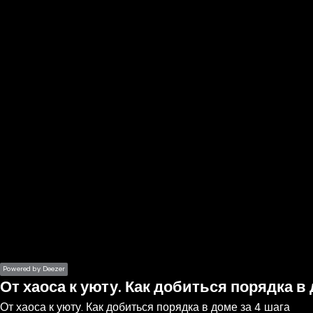
the
h page
 main
nt
the
ibility
ment
Powered by Deezer
От хаоса к уюту. Как добиться порядка в 
От хаоса к уюту. Как добиться порядка в доме за 4 шага