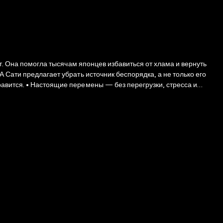
ет. Она помогла тысячам японцев избавиться от хлама и вернуть
 Сати предлагает убрать источник беспорядка, а не только его
авится. • Настоящие перемены — без перегрузки, стресса и
 радостнее. Метод Сати Нисидзаки — не просто про наведение