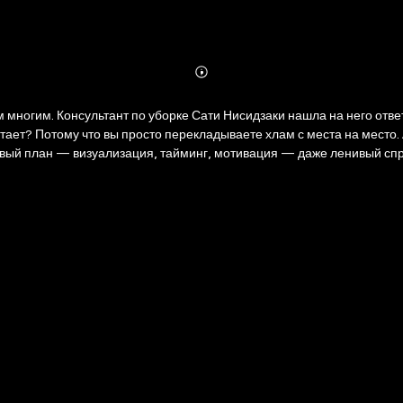
Abonnieren
Mehr
Details
ом многим. Консультант по уборке Сати Нисидзаки нашла на него отв
ет? Потому что вы просто перекладываете хлам с места на место. А
овый план — визуализация, тайминг, мотивация — даже ленивый спр
мье, вы почувствуете контроль над жизнью, а жить станет легче и