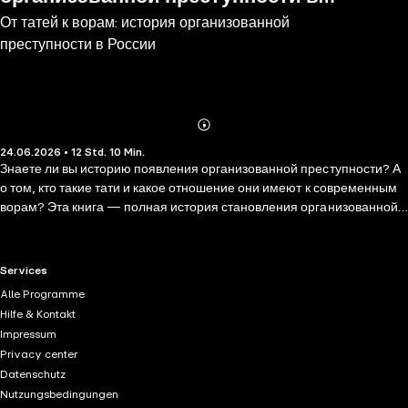
От татей к ворам: история организованной
России
преступности в России
Abonnieren
Mehr
24.06.2026 • 12 Std. 10 Min.
Details
Знаете ли вы историю появления организованной преступности? А
о том, кто такие тати и какое отношение они имеют к современным
ворам? Эта книга — полная история становления организованной
преступности в России. Авторы рассказывают не только о том, как
появлялись первые группировки, превращаясь из мелких шаек в
самые настоящие банды, но и о попытках с ними бороться самыми
RTL+ useful links.
Services
разнообразными методами с помощью закона. Книга предлагает
Alle Programme
окунуться в мир Древней Руси, узнать о том, кто же такие тати, а
Hilfe & Kontakt
также новый взгляд на становление таких известных преступников,
Impressum
как Ванька Каин и Сонька Золотая Ручка. В этой книге вы найдете: •
Privacy center
Историю борьбы с преступностью в Древней Руси, появление
Datenschutz
разбойного приказа. • Кто стоял на страже порядка в провинции
Nutzungsbedingungen
Московского царства. • Самые громкие и яркие дела XVI—XVII