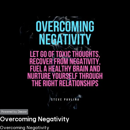
the
h page
 main
nt
the
ibility
ment
Powered by Deezer
Overcoming Negativity
Overcoming Negativity