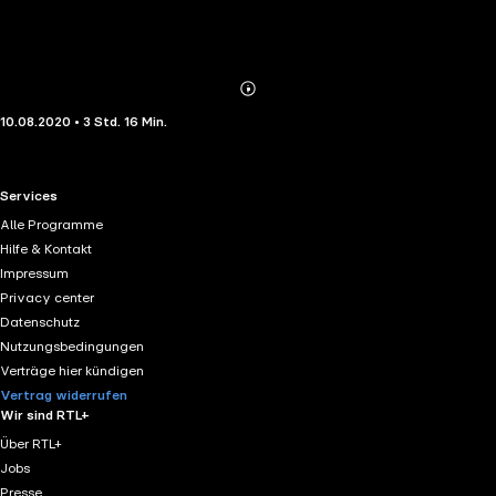
Abonnieren
Mehr
10.08.2020 • 3 Std. 16 Min.
Details
RTL+ useful links.
Services
Alle Programme
Hilfe & Kontakt
Impressum
Privacy center
Datenschutz
Nutzungsbedingungen
Verträge hier kündigen
Vertrag widerrufen
Wir sind RTL+
Über RTL+
Jobs
Presse