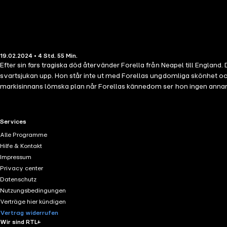
19.02.2024 • 4 Std. 55 Min.
Efter sin fars tragiska död återvänder Forella från Neapel till England
svartsjukan upp. Hon står inte ut med Forellas ungdomliga skönhet och
markisinnans lömska plan når Forellas kännedom ser hon ingen annan
RTL+ useful links.
Services
Alle Programme
Hilfe & Kontakt
Impressum
Privacy center
Datenschutz
Nutzungsbedingungen
Verträge hier kündigen
Vertrag widerrufen
Wir sind RTL+