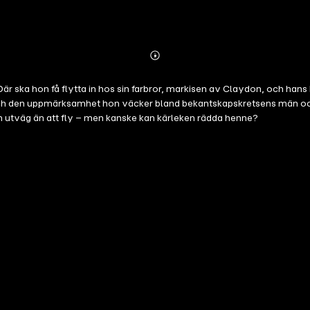
Abonnieren
Mehr
Details
. Där ska hon få flytta in hos sin farbror, markisen av Claydon, och han
 den uppmärksamhet hon väcker bland bekantskapskretsens män och är fa
 utväg än att fly – men kanske kan kärleken rädda henne?