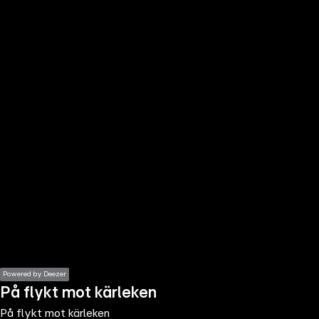
the
h page
 main
nt
the
ibility
ment
Powered by Deezer
På flykt mot kärleken
På flykt mot kärleken