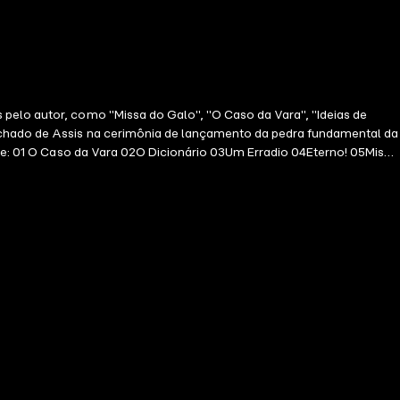
 pelo autor, como "Missa do Galo", "O Caso da Vara", "Ideias de
Machado de Assis na cerimônia de lançamento da pedra fundamental da
 12Vae Soli! 13Salteadores da Tessália 14O Sermão do Diabo 15A