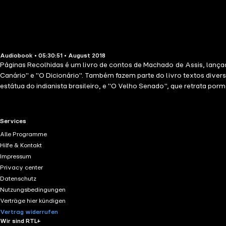
Audiobook • 05:30:51 • August 2018
Páginas Recolhidas é um livro de contos de Machado de Assis, lançad
Canário" e "O Dicionário". Também fazem parte do livro textos dive
estátua do indianista brasileiro, e "O Velho Senado", que retrata pormenores curiosos da vida política brasi
do Galo 06Ideias de Canário 07Lágrimas de Xerxes 08Papéis Velhos 
Cena do Cemitério 16Canção de Piratas 17Garnier
RTL+ useful links.
Services
Alle Programme
Hilfe & Kontakt
Impressum
Privacy center
Datenschutz
Nutzungsbedingungen
Verträge hier kündigen
Vertrag widerrufen
Wir sind RTL+