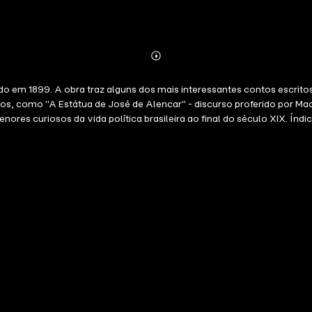
Abonnieren
Mehr
Details
o em 1899. A obra traz alguns dos mais interessantes contos escritos
rsos, como "A Estátua de José de Alencar" - discurso proferido por 
leira ao final do século XIX. Índice: 01 O Caso da Vara 02O Dicionário 03Um Erradio 04Eterno! 05Missa
09A Estátua de José de Alencar 10Henriqueta Renan 11O Velho Senado