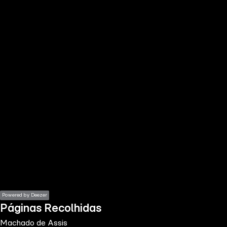
the
h page
 main
nt
the
ibility
ment
Powered by Deezer
Páginas Recolhidas
Machado de Assis