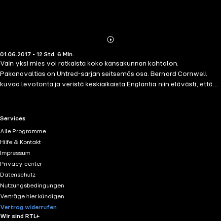
Abonnieren
Mehr
01.06.2017 • 12 Std. 6 Min.
Details
Vain yksi mies voi ratkaista koko kansakunnan kohtalon.
Pakanavaltias on Uhtred-sarjan seitsemäs osa. Bernard Cornwell
kuvaa levotonta ja veristä keskiaikaista Englantia niin elävästi, että
kirjaa lukiessa kuulee taistelujen kumean kalskeen. Alfred Suuri on
kuollut, ja hänen poikansa Edward hallitsee kahtia jakautunutta
Britanniaa. Kuningas Alfredin luotettu soturi Uhtred on joutunut uuden
RTL+ useful links.
Services
kuninkaan epäsuosioon, ja yhden harkitsemattoman teon vuoksi
Alle Programme
hänet karkotetaan mailtaan. Mutta uskollisten miestensä tukemana
Hilfe & Kontakt
Uhtred lähtee pohjoiseen valloittamaan takaisin esi-isiensä kotia
Impressum
Bebbanburgia, Britannian mahtavinta linnoitusta. Armoton
Privacy center
viikinkikuningas Cnut Pitkämiekka on tanskalaisten joukkojensa
Datenschutz
kanssa pohjoisessa, valmiina hyökkäämään etelään. Cnut ei aio
Nutzungsbedingungen
levätä ennen kuin kuninkaan kruunu on hänen hallussaan. Edessä on
Verträge hier kündigen
verinen taistelu, jossa uskollisuus punnitaan ja joka ratkaisee koko
Vertrag widerrufen
Britannian kansakunnan kohtalon. Uhtredin on päätettävä, milloin ja
Wir sind RTL+
missä taistelu käydään.