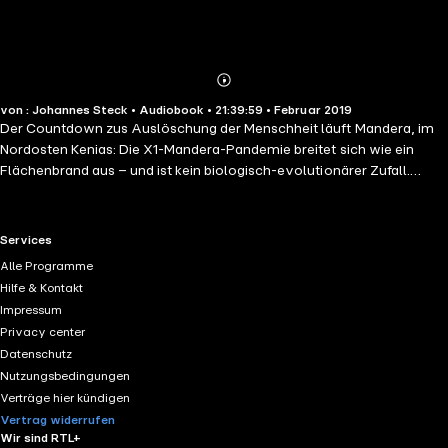
Abonnieren
Mehr
von : Johannes Steck • Audiobook • 21:39:59 • Februar 2019
Details
Der Countdown zus Auslöschung der Menschheit läuft Mandera, im
Nordosten Kenias: Die X1-Mandera-Pandemie breitet sich wie ein
Flächenbrand aus – und ist kein biologisch-evolutionärer Zufall.
Berlin: Ein Mann erwacht in seinem Zimmer im Concord Hotel und hat
das Gedächtnis verloren. Mit ihm im Raum befinden sich die Leiche
eines ihm unbekannten Mannes sowie ein Zettel mit einem seltsamen
RTL+ useful links.
Services
Code darauf.Atlanta: Die Ärztin Peyton Shaw wird von den
Alle Programme
kenianischen Behörden kontaktiert, um sich der mysteriösen Seuche
Hilfe & Kontakt
anzunehmen. Sie findet heraus, dass ein ganzes Kartell
Impressum
geheimnisvoller Firmen, Institutionen und Organisationen die
Privacy center
Pandemie mit einer finsteren Absicht steuert: Die Menschheit scheint
Datenschutz
vor dem Aus zu stehen. Gelesen von Johannes Steck.(Laufzeit: 21h
Nutzungsbedingungen
41)
Verträge hier kündigen
Vertrag widerrufen
Wir sind RTL+