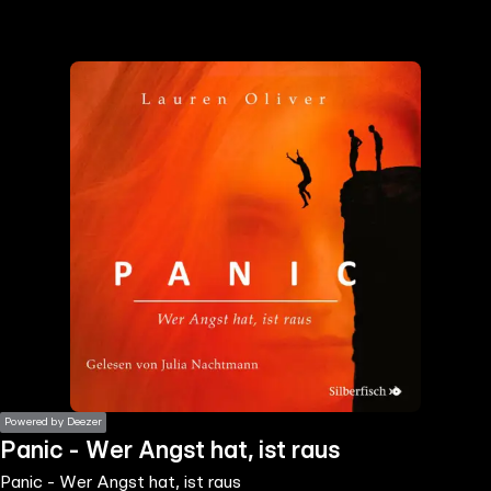
the
h page
 main
nt
the
ibility
ment
Powered by Deezer
Panic - Wer Angst hat, ist raus
Panic - Wer Angst hat, ist raus