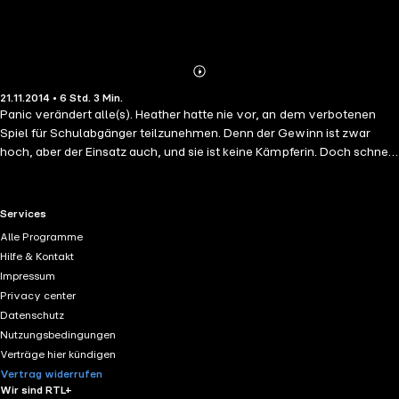
Abonnieren
Mehr
21.11.2014 • 6 Std. 3 Min.
Details
Panic verändert alle(s). Heather hatte nie vor, an dem verbotenen
Spiel für Schulabgänger teilzunehmen. Denn der Gewinn ist zwar
hoch, aber der Einsatz auch, und sie ist keine Kämpferin. Doch schnell
wird ihr klar, dass es nur den richtigen Grund braucht, um dabei sein zu
wollen. Und dass Mut auch eine Frage von Notwendigkeit ist. Dodge
war sich immer sicher, dass er bei Panic mitmachen würde. Er hat
RTL+ useful links.
Services
keine Angst, denn es gibt ein Geheimnis, das ihn durchs Spiel pushen
Alle Programme
wird. Aber um zu gewinnen, muss man seine Gegner kennen.
Hilfe & Kontakt
Impressum
Privacy center
Datenschutz
Nutzungsbedingungen
Verträge hier kündigen
Vertrag widerrufen
Wir sind RTL+